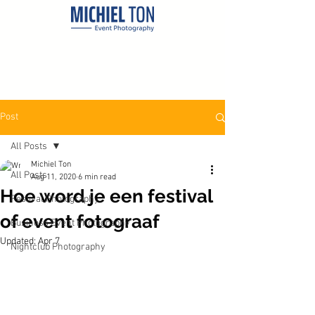
Post
All Posts
Michiel Ton
All Posts
Aug 11, 2020
6 min read
Hoe word je een festival
Festival Photography
of event fotograaf
Business Event Photography
Updated:
Apr 7
Nightclub Photography