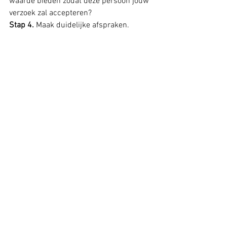
waarde bieden zodat deze persoon jouw 
verzoek zal accepteren? 
Stap 4.
 Maak duidelijke afspraken. 
Hoe krijg je opdrachten als festival fotograaf
Stap 6. Omring jezelf 
met andere event 
fotografen
De tip die mij het meeste heeft 