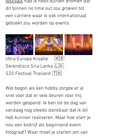
festivals
 had ik nooit durven dromen dat 
dit binnen no time out zou groeien tot 
een 
carrière
 waar ik ook internationaal 
geboekt zou worden op events.
Ultra Europe Kroatie	🇭🇷		
Serendisco Sria Lanka 🇱🇰		    
S20 Festival Thailand 🇹🇭
Wat begon als een hobby zorgde er al 
snel voor dat er vele deuren voor mij 
werden geopend. Ik ben tot de dag van 
vandaag nog steeds dankbaar dat ik dit 
heb kunnen realiseren. Maar hoe start je 
nou een bedrijf als beginnend event 
fotograaf? Waar moet je starten om van 